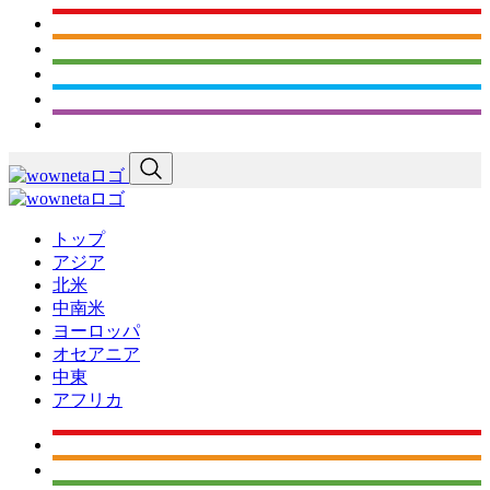
トップ
アジア
北米
中南米
ヨーロッパ
オセアニア
中東
アフリカ