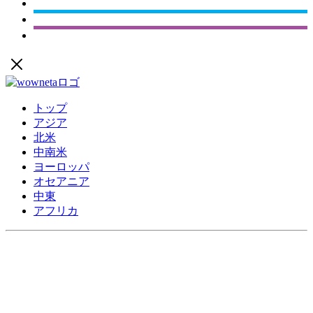
トップ
アジア
北米
中南米
ヨーロッパ
オセアニア
中東
アフリカ