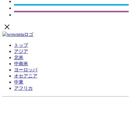
トップ
アジア
北米
中南米
ヨーロッパ
オセアニア
中東
アフリカ