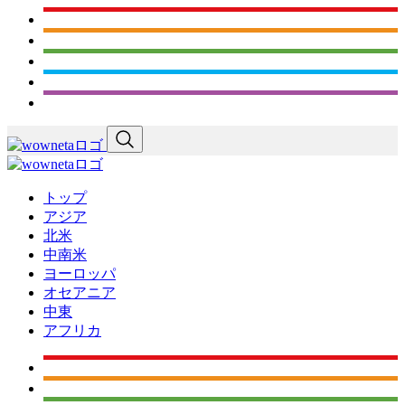
トップ
アジア
北米
中南米
ヨーロッパ
オセアニア
中東
アフリカ