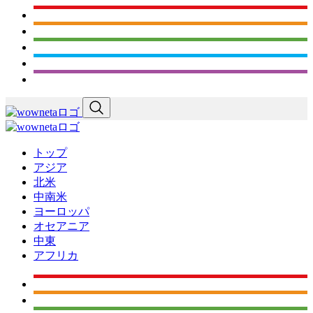
トップ
アジア
北米
中南米
ヨーロッパ
オセアニア
中東
アフリカ