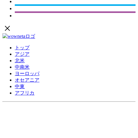
トップ
アジア
北米
中南米
ヨーロッパ
オセアニア
中東
アフリカ