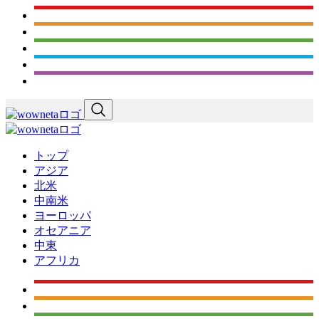
トップ
アジア
北米
中南米
ヨーロッパ
オセアニア
中東
アフリカ