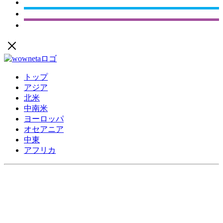
トップ
アジア
北米
中南米
ヨーロッパ
オセアニア
中東
アフリカ