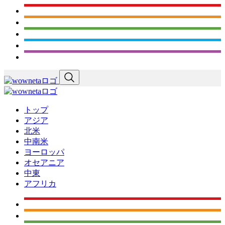
トップ
アジア
北米
中南米
ヨーロッパ
オセアニア
中東
アフリカ