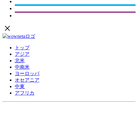
トップ
アジア
北米
中南米
ヨーロッパ
オセアニア
中東
アフリカ