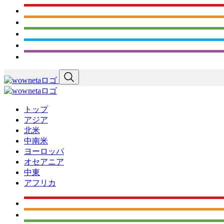
トップ
アジア
北米
中南米
ヨーロッパ
オセアニア
中東
アフリカ