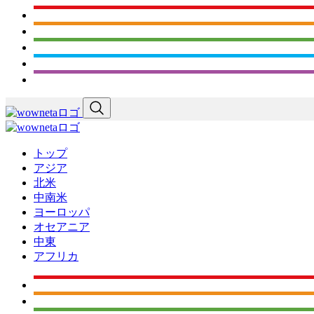
トップ
アジア
北米
中南米
ヨーロッパ
オセアニア
中東
アフリカ