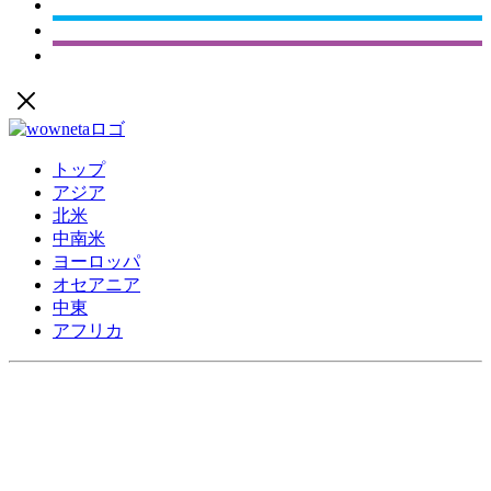
トップ
アジア
北米
中南米
ヨーロッパ
オセアニア
中東
アフリカ