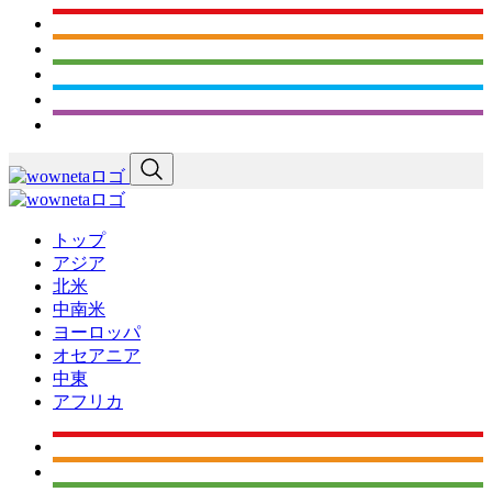
トップ
アジア
北米
中南米
ヨーロッパ
オセアニア
中東
アフリカ