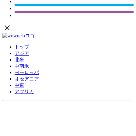
トップ
アジア
北米
中南米
ヨーロッパ
オセアニア
中東
アフリカ