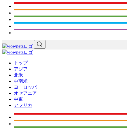
トップ
アジア
北米
中南米
ヨーロッパ
オセアニア
中東
アフリカ