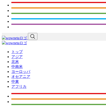
トップ
アジア
北米
中南米
ヨーロッパ
オセアニア
中東
アフリカ