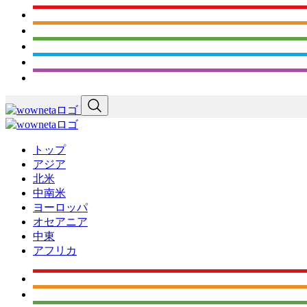
トップ
アジア
北米
中南米
ヨーロッパ
オセアニア
中東
アフリカ