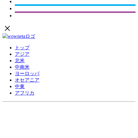
トップ
アジア
北米
中南米
ヨーロッパ
オセアニア
中東
アフリカ