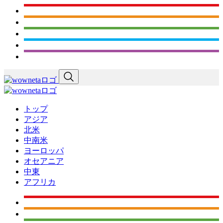
トップ
アジア
北米
中南米
ヨーロッパ
オセアニア
中東
アフリカ