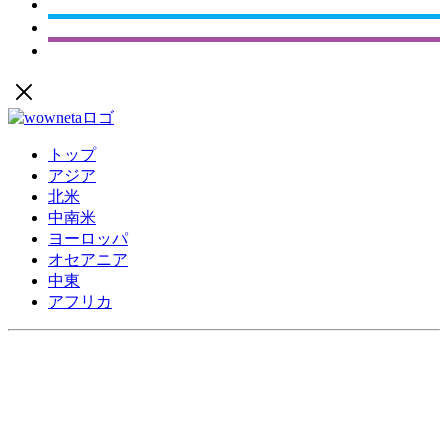
トップ
アジア
北米
中南米
ヨーロッパ
オセアニア
中東
アフリカ