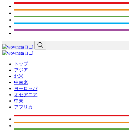
トップ
アジア
北米
中南米
ヨーロッパ
オセアニア
中東
アフリカ