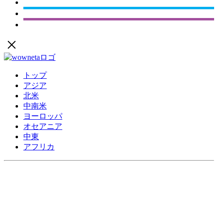
トップ
アジア
北米
中南米
ヨーロッパ
オセアニア
中東
アフリカ