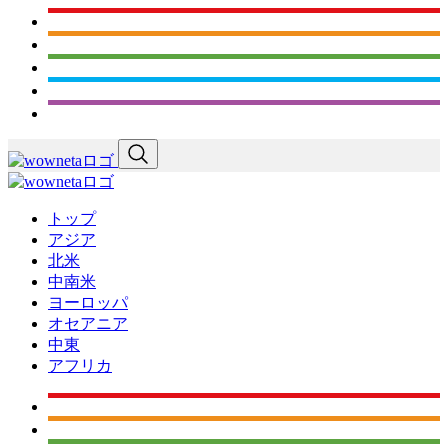
トップ
アジア
北米
中南米
ヨーロッパ
オセアニア
中東
アフリカ