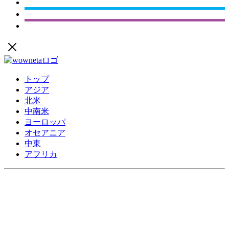
トップ
アジア
北米
中南米
ヨーロッパ
オセアニア
中東
アフリカ