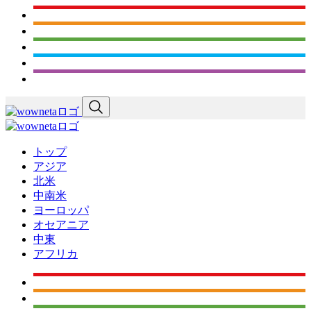
トップ
アジア
北米
中南米
ヨーロッパ
オセアニア
中東
アフリカ