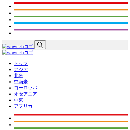
トップ
アジア
北米
中南米
ヨーロッパ
オセアニア
中東
アフリカ