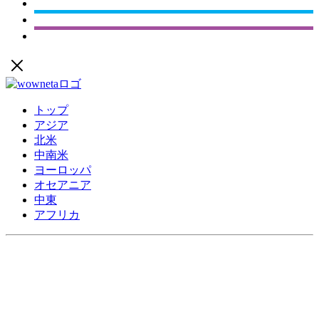
トップ
アジア
北米
中南米
ヨーロッパ
オセアニア
中東
アフリカ