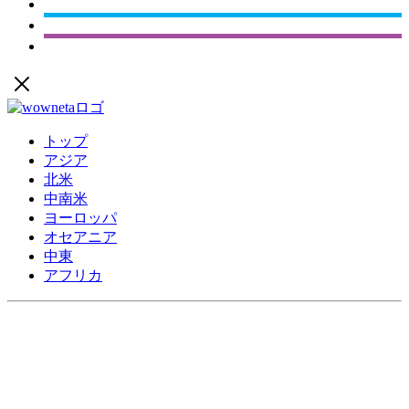
トップ
アジア
北米
中南米
ヨーロッパ
オセアニア
中東
アフリカ