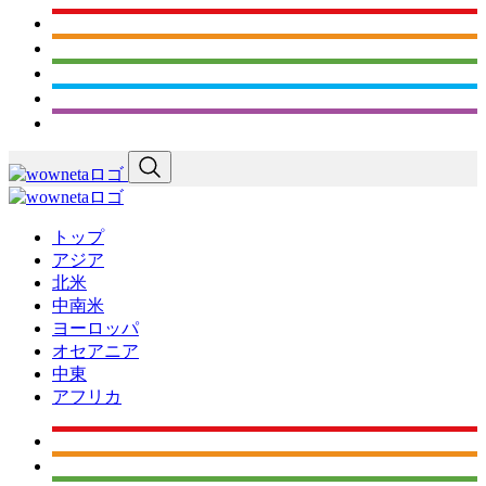
トップ
アジア
北米
中南米
ヨーロッパ
オセアニア
中東
アフリカ