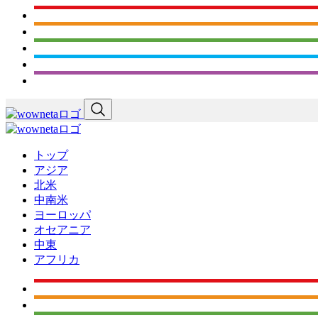
トップ
アジア
北米
中南米
ヨーロッパ
オセアニア
中東
アフリカ