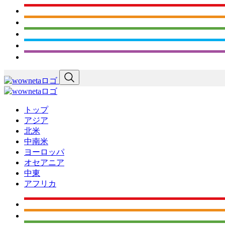
トップ
アジア
北米
中南米
ヨーロッパ
オセアニア
中東
アフリカ