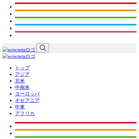
トップ
アジア
北米
中南米
ヨーロッパ
オセアニア
中東
アフリカ