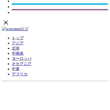
トップ
アジア
北米
中南米
ヨーロッパ
オセアニア
中東
アフリカ