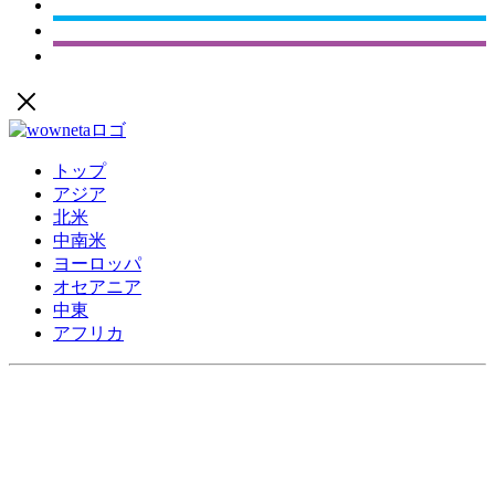
トップ
アジア
北米
中南米
ヨーロッパ
オセアニア
中東
アフリカ