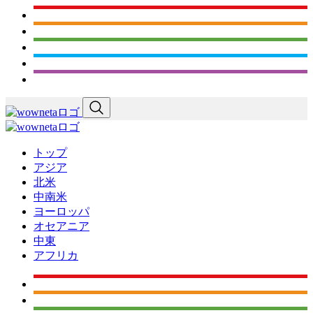
トップ
アジア
北米
中南米
ヨーロッパ
オセアニア
中東
アフリカ