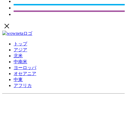
トップ
アジア
北米
中南米
ヨーロッパ
オセアニア
中東
アフリカ