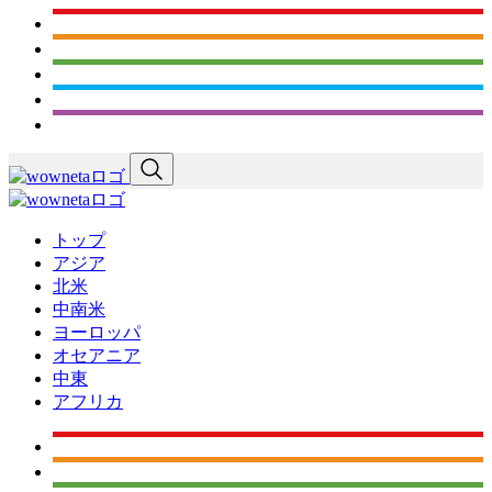
トップ
アジア
北米
中南米
ヨーロッパ
オセアニア
中東
アフリカ