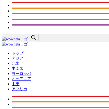
トップ
アジア
北米
中南米
ヨーロッパ
オセアニア
中東
アフリカ