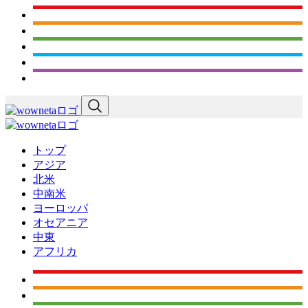
トップ
アジア
北米
中南米
ヨーロッパ
オセアニア
中東
アフリカ