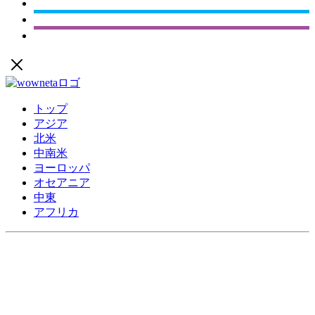
トップ
アジア
北米
中南米
ヨーロッパ
オセアニア
中東
アフリカ