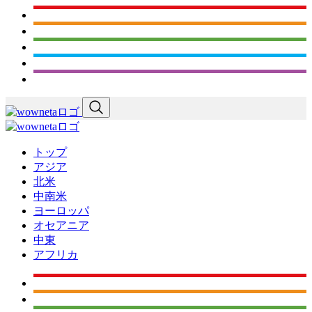
トップ
アジア
北米
中南米
ヨーロッパ
オセアニア
中東
アフリカ