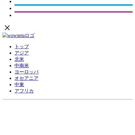
トップ
アジア
北米
中南米
ヨーロッパ
オセアニア
中東
アフリカ