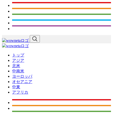
トップ
アジア
北米
中南米
ヨーロッパ
オセアニア
中東
アフリカ