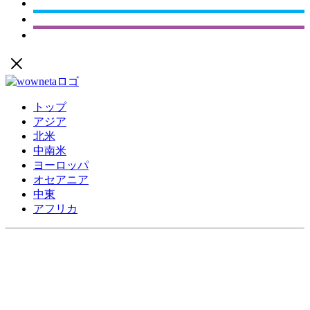
トップ
アジア
北米
中南米
ヨーロッパ
オセアニア
中東
アフリカ