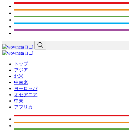
トップ
アジア
北米
中南米
ヨーロッパ
オセアニア
中東
アフリカ