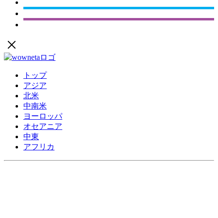
トップ
アジア
北米
中南米
ヨーロッパ
オセアニア
中東
アフリカ