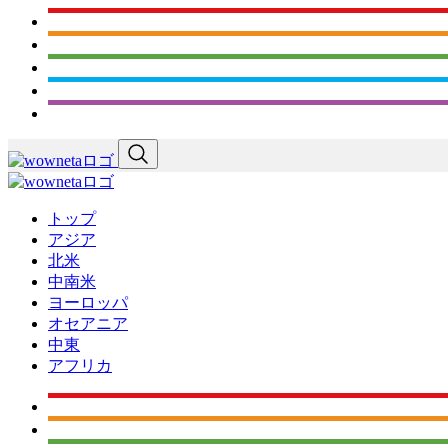
トップ
アジア
北米
中南米
ヨーロッパ
オセアニア
中東
アフリカ