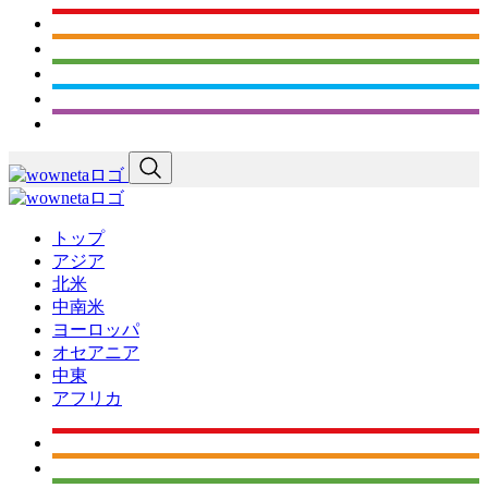
トップ
アジア
北米
中南米
ヨーロッパ
オセアニア
中東
アフリカ