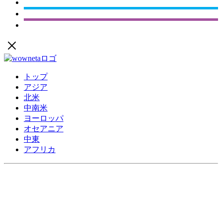
トップ
アジア
北米
中南米
ヨーロッパ
オセアニア
中東
アフリカ