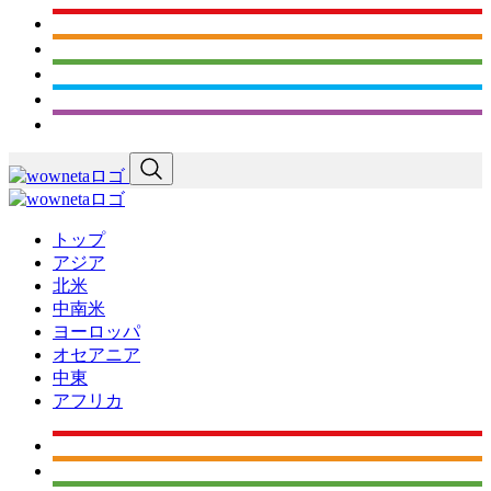
トップ
アジア
北米
中南米
ヨーロッパ
オセアニア
中東
アフリカ