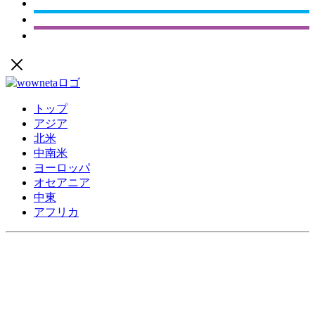
トップ
アジア
北米
中南米
ヨーロッパ
オセアニア
中東
アフリカ