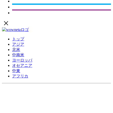
トップ
アジア
北米
中南米
ヨーロッパ
オセアニア
中東
アフリカ