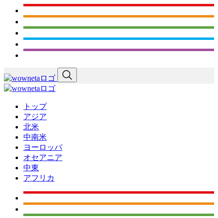
トップ
アジア
北米
中南米
ヨーロッパ
オセアニア
中東
アフリカ