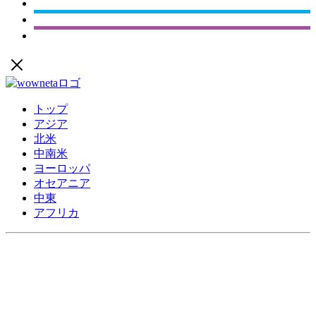
トップ
アジア
北米
中南米
ヨーロッパ
オセアニア
中東
アフリカ