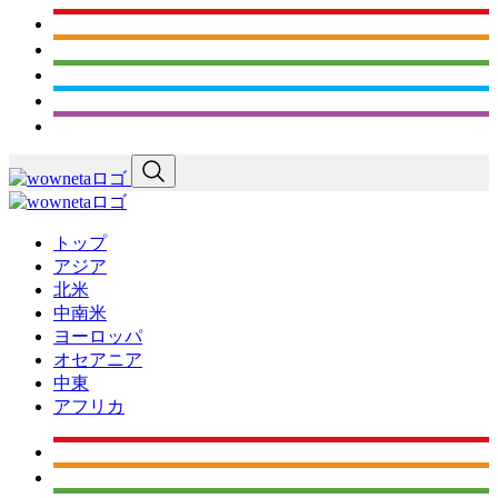
トップ
アジア
北米
中南米
ヨーロッパ
オセアニア
中東
アフリカ