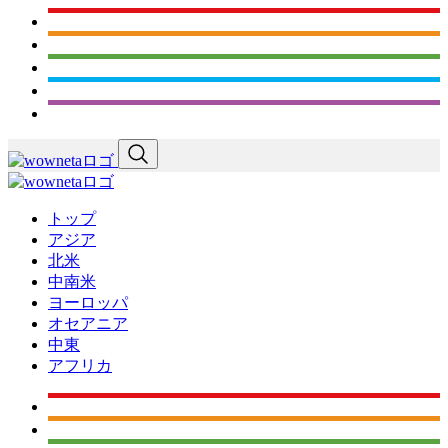
トップ
アジア
北米
中南米
ヨーロッパ
オセアニア
中東
アフリカ