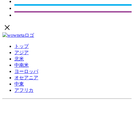
トップ
アジア
北米
中南米
ヨーロッパ
オセアニア
中東
アフリカ