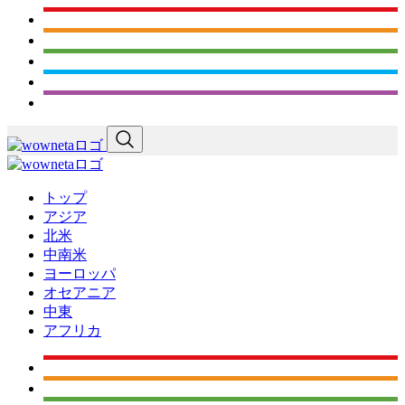
トップ
アジア
北米
中南米
ヨーロッパ
オセアニア
中東
アフリカ