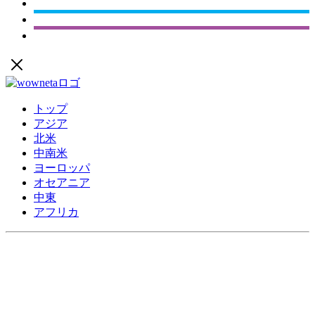
トップ
アジア
北米
中南米
ヨーロッパ
オセアニア
中東
アフリカ