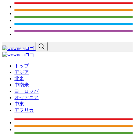
トップ
アジア
北米
中南米
ヨーロッパ
オセアニア
中東
アフリカ