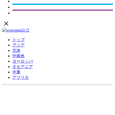
トップ
アジア
北米
中南米
ヨーロッパ
オセアニア
中東
アフリカ