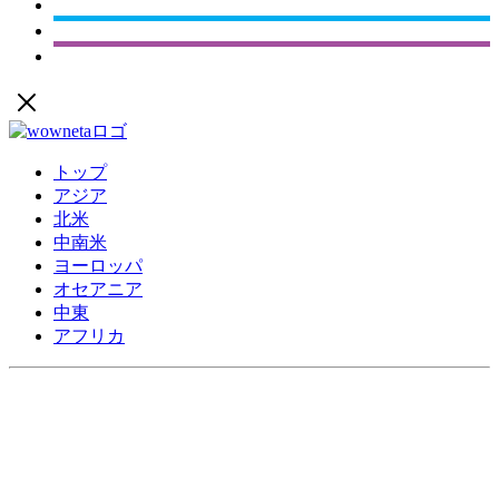
トップ
アジア
北米
中南米
ヨーロッパ
オセアニア
中東
アフリカ