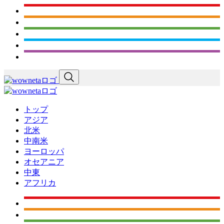
トップ
アジア
北米
中南米
ヨーロッパ
オセアニア
中東
アフリカ