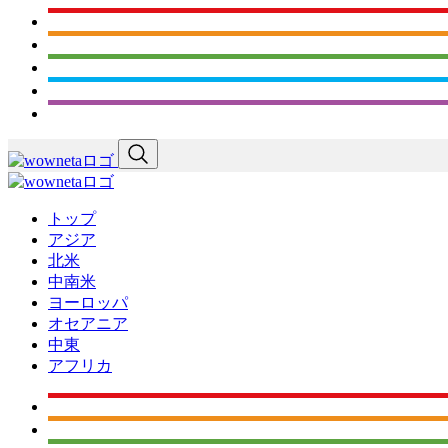
トップ
アジア
北米
中南米
ヨーロッパ
オセアニア
中東
アフリカ