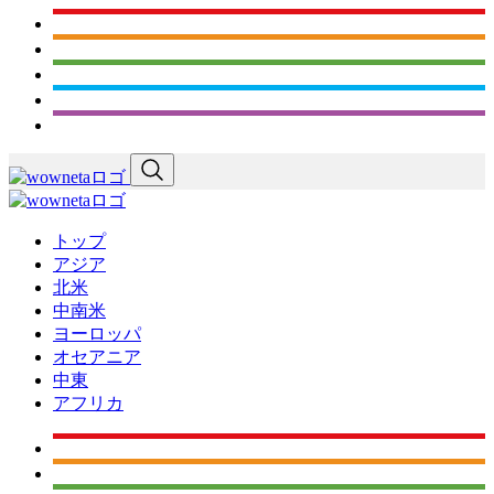
トップ
アジア
北米
中南米
ヨーロッパ
オセアニア
中東
アフリカ