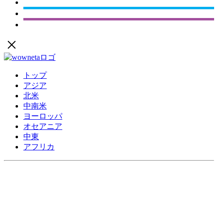
トップ
アジア
北米
中南米
ヨーロッパ
オセアニア
中東
アフリカ