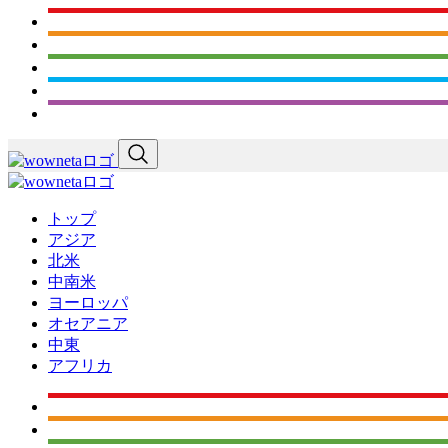
トップ
アジア
北米
中南米
ヨーロッパ
オセアニア
中東
アフリカ