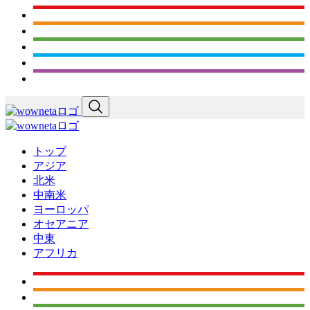
トップ
アジア
北米
中南米
ヨーロッパ
オセアニア
中東
アフリカ