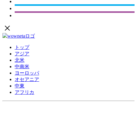
トップ
アジア
北米
中南米
ヨーロッパ
オセアニア
中東
アフリカ