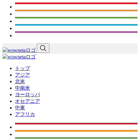
トップ
アジア
北米
中南米
ヨーロッパ
オセアニア
中東
アフリカ