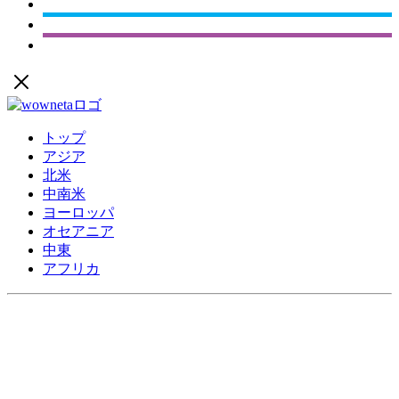
トップ
アジア
北米
中南米
ヨーロッパ
オセアニア
中東
アフリカ