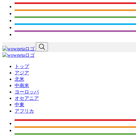
トップ
アジア
北米
中南米
ヨーロッパ
オセアニア
中東
アフリカ