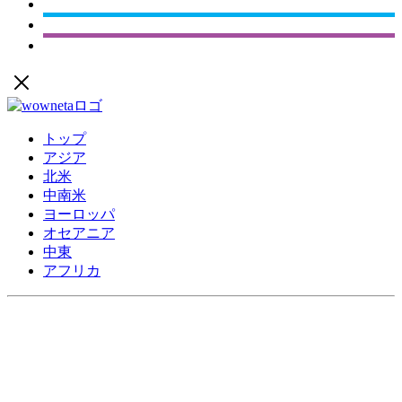
トップ
アジア
北米
中南米
ヨーロッパ
オセアニア
中東
アフリカ