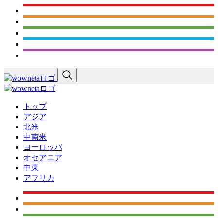
トップ
アジア
北米
中南米
ヨーロッパ
オセアニア
中東
アフリカ