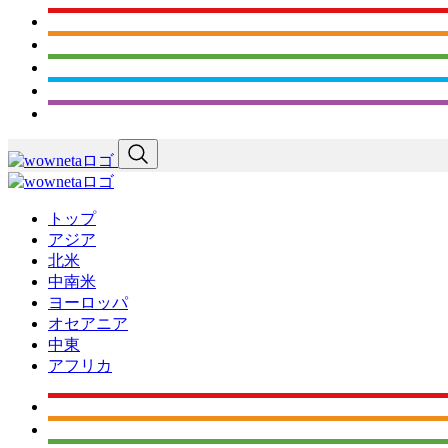
トップ
アジア
北米
中南米
ヨーロッパ
オセアニア
中東
アフリカ