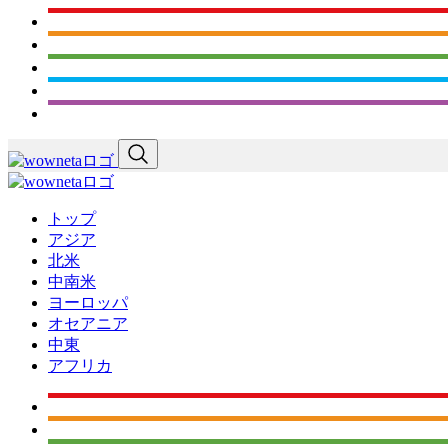
トップ
アジア
北米
中南米
ヨーロッパ
オセアニア
中東
アフリカ