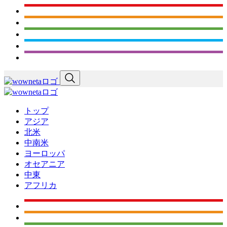
トップ
アジア
北米
中南米
ヨーロッパ
オセアニア
中東
アフリカ