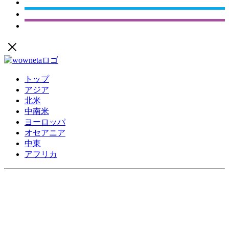
トップ
アジア
北米
中南米
ヨーロッパ
オセアニア
中東
アフリカ