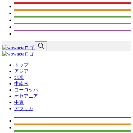
トップ
アジア
北米
中南米
ヨーロッパ
オセアニア
中東
アフリカ