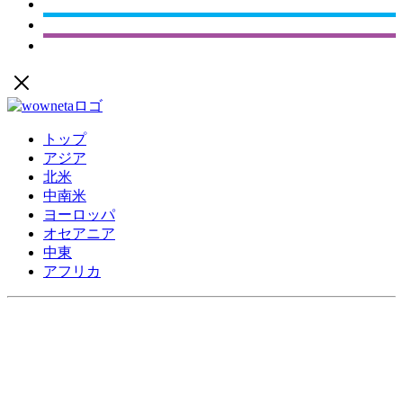
トップ
アジア
北米
中南米
ヨーロッパ
オセアニア
中東
アフリカ