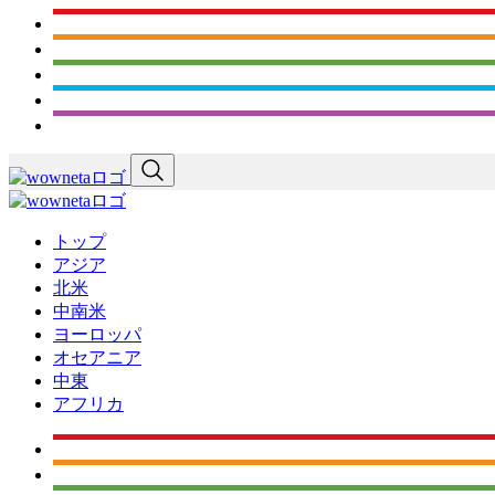
トップ
アジア
北米
中南米
ヨーロッパ
オセアニア
中東
アフリカ