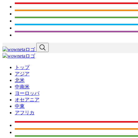
トップ
アジア
北米
中南米
ヨーロッパ
オセアニア
中東
アフリカ