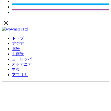
トップ
アジア
北米
中南米
ヨーロッパ
オセアニア
中東
アフリカ