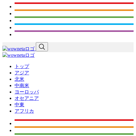
トップ
アジア
北米
中南米
ヨーロッパ
オセアニア
中東
アフリカ